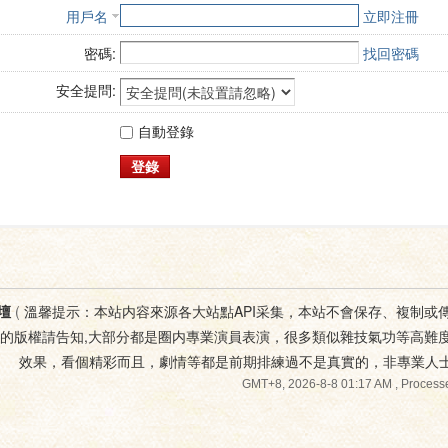
用戶名
立即注冊
密碼:
找回密碼
安全提問:
自動登錄
登錄
壇
(
溫馨提示：本站内容來源各大站點API采集，本站不會保存、複制或
您的版權請告知,大部分都是圈内專業演員表演，很多類似雜技氣功等高難
效果，看個精彩而且，劇情等都是前期排練過不是真實的，非專業人
GMT+8, 2026-8-8 01:17 AM
, Processe