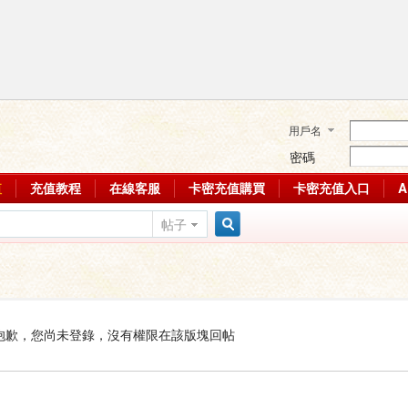
用戶名
密碼
值
充值教程
在線客服
卡密充值購買
卡密充值入口
帖子
搜
索
抱歉，您尚未登錄，沒有權限在該版塊回帖