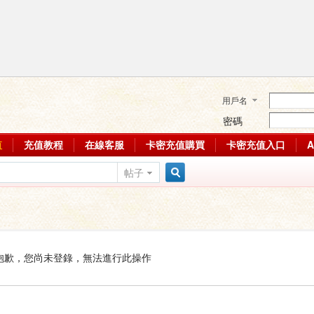
用戶名
密碼
值
充值教程
在線客服
卡密充值購買
卡密充值入口
帖子
搜
索
抱歉，您尚未登錄，無法進行此操作