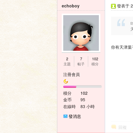
echoboy
發表于 20
e
你有天津葉
2
7
102
主題
帖子
積分
注冊會員
積分
102
金币
95
在線時
83 小時
間
發消息
回複