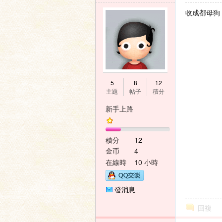
收成都母狗
5
8
12
主題
帖子
積分
新手上路
積分
12
金币
4
在線時
10 小時
間
發消息
回複