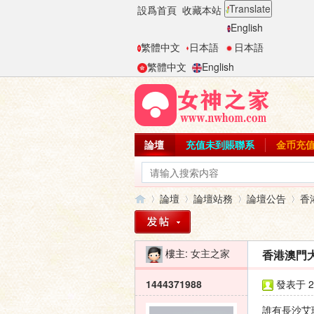
Translate
設爲首頁
收藏本站
English
繁體中文
日本語
日本語
繁體中文
English
論壇
充值未到賬聯系
金币充
論壇
論壇站務
論壇公告
香
樓主:
女主之家
香港澳門
女
»
›
›
›
1444371988
發表于 20
誰有長沙艾