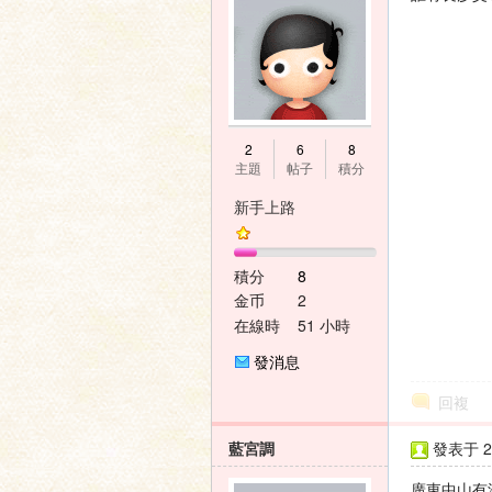
神
2
6
8
主題
帖子
積分
新手上路
積分
8
金币
2
在線時
51 小時
間
之
發消息
回複
藍宮調
發表于 20
廣東中山有