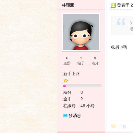
林瑾豪
發表于 20
y
收男m嗎
0
1
3
主題
帖子
積分
新手上路
積分
3
金币
2
在線時
46 小時
間
發消息
回複