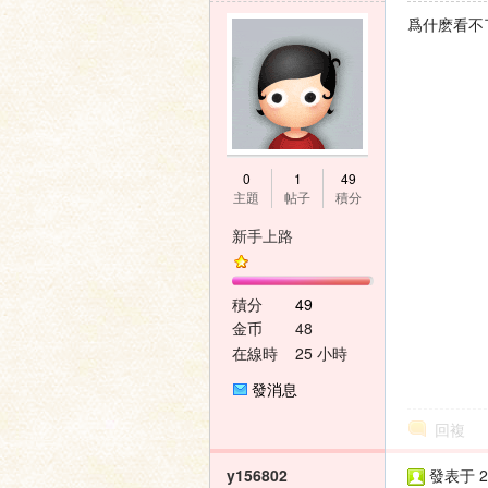
爲什麽看不
壇
0
1
49
主題
帖子
積分
新手上路
積分
49
金币
48
在線時
25 小時
間
發消息
回複
y156802
發表于 20