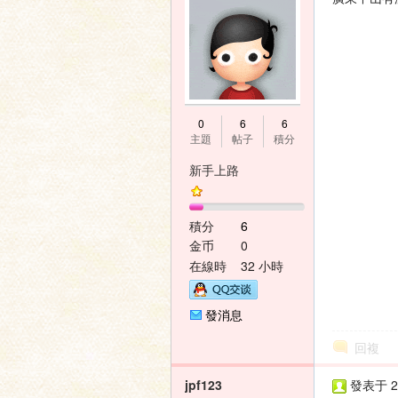
家
0
6
6
主題
帖子
積分
新手上路
積分
6
論
金币
0
在線時
32 小時
間
發消息
回複
jpf123
發表于 20