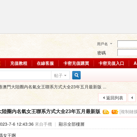
用戶名
密碼
值
充值教程
在線客服
卡密充值購買
卡密充值入口
帖子
搜
港澳門大陸圈内名氣女王聯系方式大全23年五月最新版 ...
返回列表
索
[複制鏈接
大陸圈内名氣女王聯系方式大全23年五月最新版
23-7-6 12:43:36
來自手機
|
顯示全部樓層
瑪女王啊