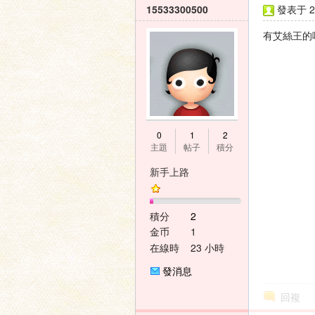
15533300500
發表于 20
有艾絲王的
0
1
2
主題
帖子
積分
新手上路
積分
2
金币
1
在線時
23 小時
間
發消息
回複